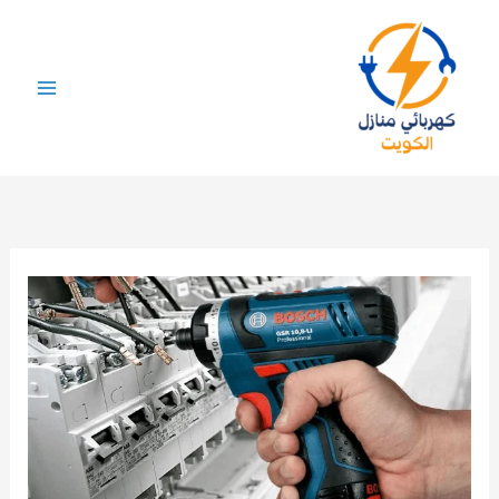
خطي
لى
لمحتوى