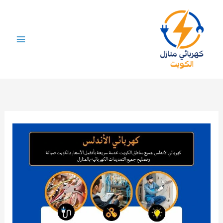
خطي
لى
لمحتوى