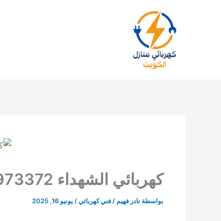
خطي
لى
لمحتوى
كهربائي الشهداء 94973372
بواسطة
نادر فهيم
/
فني كهربائي
/
يونيو 16, 2025