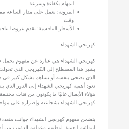
المهام بكفاءة وسرعة
المرونة: نعمل على مدار الساعة مم
وقت
الأسعار التنافسية: نقدم عروضا تناف
كهربجي الشهداء
كهربجي الشهداء هي عبارة عن مفهوم يحمل في 
يشير هذا المصطلح إلى الكهربجي الذي تحولت
الذي يضحي بنفسه أو يساهم بشكل كبير في دع
تعود أهمية كهربجي الشهداء إلى الدور الذي يل
هؤلاء الأبطال غالبًا ما يكونون من فئات مختلفة 
كهربجي الشهداء بشجاعته وإصراره على مواجه
يتضمن مفهوم كهربجي الشهداء جوانب متعددة من
انتمائهم العميق لوطنهم وعملهم الدؤوب من أج