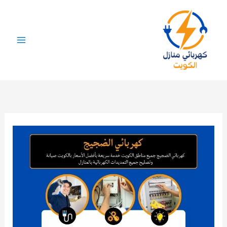
خطي
لى
لمحتوى