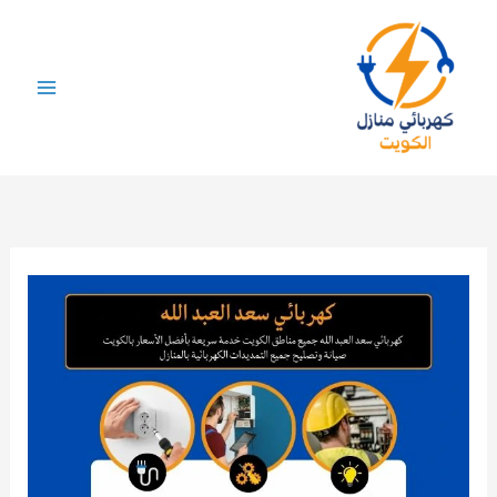
خطي
لى
لمحتوى