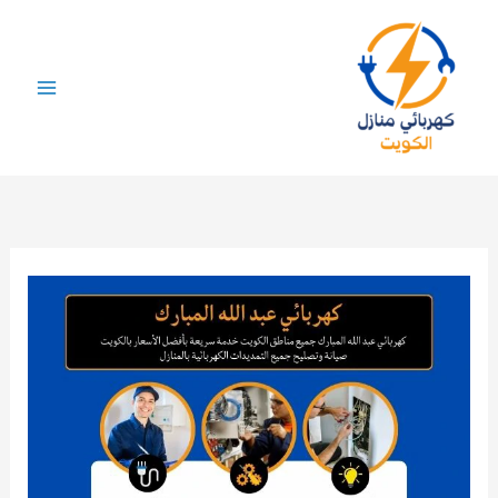
خطي
لى
لمحتوى