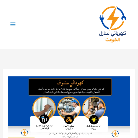
خطي
لى
لمحتوى