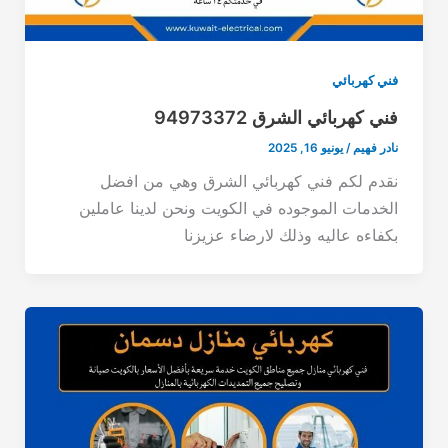
فني كهربائي
فني كهربائي الشرق 94973372
نادر فهيم
/
يونيو 16, 2025
نقدم لكم فني كهربائي الشرق وهي من افضل
الخدمات الموجوده في الكويت ونحن لدينا عاملين
بكفاءه عاليه وذلك لارضاء عزيزنا