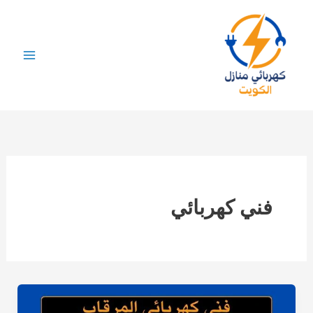
خطي
لى
لمحتوى
فني كهربائي